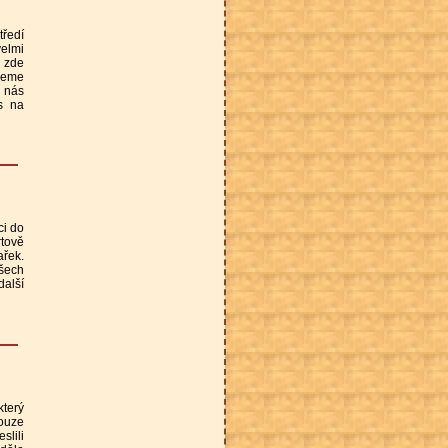
tředí
velmi
i zde
jeme
i nás
s na
ci do
rtově
ařek.
všech
další
který
pouze
slili