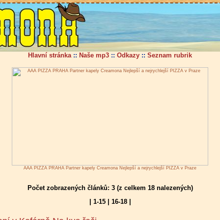
Hlavní stránka
::
Naše mp3
::
Odkazy
::
Seznam rubrik
AAA PIZZA PRAHA Partner kapely Creamona Nejlepší a nejrychlejší PIZZA v Praze
Počet zobrazených článků: 3 (z celkem 18 nalezených)
|
1-15
|
16-18
|