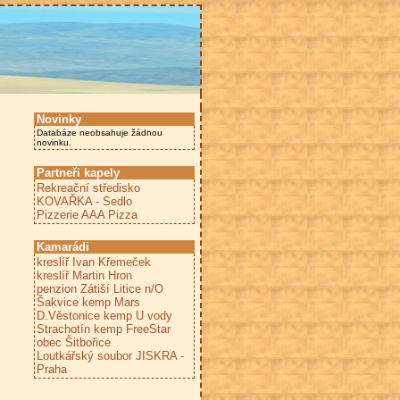
Novinky
Databáze neobsahuje žádnou
novinku.
Partneři kapely
Rekreační středisko
KOVAŘKA - Sedlo
Pizzerie AAA Pizza
Kamarádi
kreslíř Ivan Křemeček
kreslíř Martin Hron
penzion Zátiší Litice n/O
Šakvice kemp Mars
D.Věstonice kemp U vody
Strachotín kemp FreeStar
obec Šitbořice
Loutkářský soubor JISKRA -
Praha