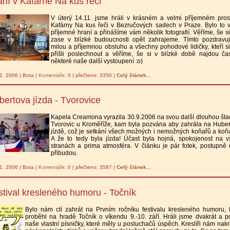
aní v Kafárně Na kus řeči
V úterý 14.11. jsme hráli v krásném a velmi příjemném pros
Kafárny Na kus řeči v Bezručových sadech v Praze. Bylo to 
příjemné hraní a přinášíme vám několik fotografií. Věříme, še s
zase v blízké budoucnosti opět zahrajeme. Tímto pozdravu
milou a příjemnou obsluhu a všechny pohodové lidičky, kteří s
přišli poslechnout a věříme, še si v blízké době najdou ča
některé naše další vystoupení :o)
1. 2006 | Bota |
Komentáře
: 0 | přečteno: 3350 |
Celý článek...
bertova jízda - Tvorovice
Kapela Creamona vyrazila 30.9.2006 na svou další dlouhou šta
Tvorovic u Kroměříže, kam byla pozvána aby zahrála na Hube
jízdě, což je setkání všech možných i nemožných koňařů a koň
A že to tedy byla jízda! Účast byla hojná, spokojenost na 
stranách a prima atmosféra. V článku je pár fotek, postupně 
přibudou.
1. 2006 | Bota |
Komentáře
: 0 | přečteno: 3587 |
Celý článek...
stival kresleného humoru - Točník
Bylo nám ctí zahrát na Prvním ročníku festivalu kresleného humoru, 
proběhl na hradě Točník o víkendu 9.-10. září. Hráli jsme dvakrát a 
naše vlastní písničky, které měly u posluchačů úspěch. Kreslíři nám nakre