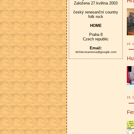
Hr
Založena 27.května 2003
český renesanční country
folk rock
HOME
Praha 8
Czech republic
15. 1
Email:
ritchiecreamona@google.com
Hu
15. 1
Fe