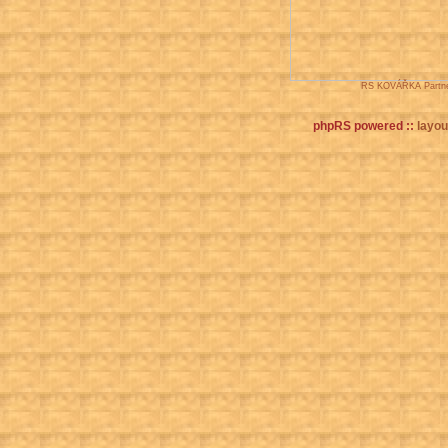
RS KOVÁŘKA Partne
phpRS powered ::
layout