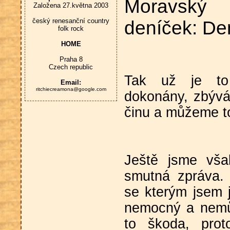
Moravský
Založena 27.května 2003
český renesanční country
deníček: De
folk rock
HOME
Praha 8
Czech republic
Tak už je to 
Email:
ritchiecreamona@google.com
dokonány, zbývá
činu a můžeme to 
Ještě jsme vša
smutná zpráva. 
se kterým jsem je
nemocný a nemůž
to škoda, prot