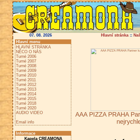
07. 08. 2026
Hlavní stránka
::
Na
Hlavní menu
HLAVNÍ STRÁNKA
NĚCO O NÁS
Turné 2006
Turné 2007
Turné 2008
Turné 2009
Turné 2010
Turné 2011
Turné 2012
Turné 2013
Turné 2014
Turné 2015
Turné 2018
Turné 2020
AUDIO VIDEO
AAA PIZZA PRAHA Part
nejrychl
Email info
Informace
Kapela CREAMONA