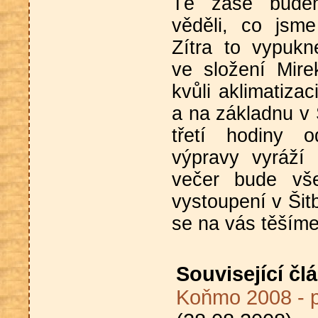
Tě zase budem
věděli, co jsm
Zítra to vypuk
ve složení Mire
kvůli aklimatizac
a na základnu v 
třetí hodiny o
výpravy vyráží 
večer bude vše
vystoupení v Šit
se na vás těšíme
Související čl
Koňmo 2008 - p