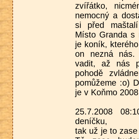
zvířátko, nicm
nemocný a dostá
si před maštal
Místo Granda s 
je koník, kteréh
on nezná nás.
vadit, až nás 
pohodě zvládn
pomůžeme :o) D
je v Koňmo 2008
25.7.2008 08:
deníčku,
tak už je to zase