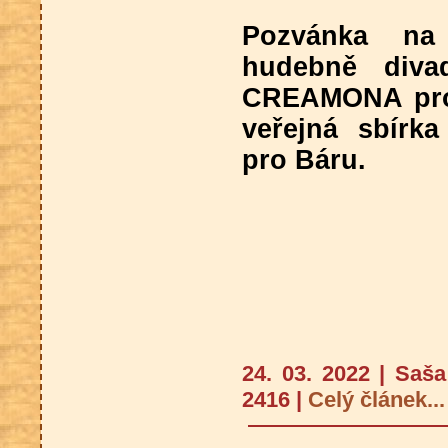
Pozvánka na
hudebně divad
CREAMONA pro 
veřejná sbírka
pro Báru.
24. 03. 2022 | Saš
2416 |
Celý článek...