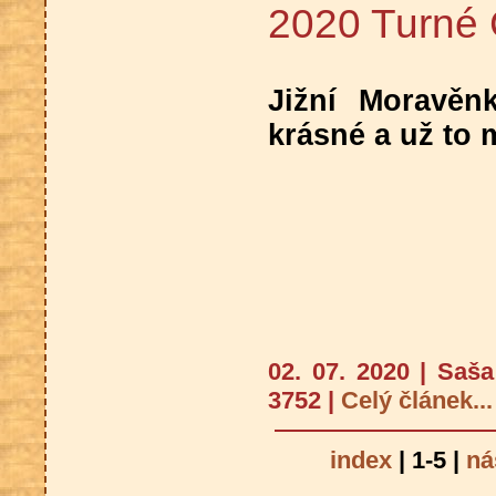
2020 Turné
Jižní Moravěn
krásné a už to
02. 07. 2020 | Saš
3752 |
Celý článek...
index
| 1-5 |
ná