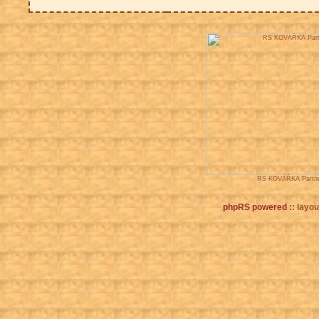
RS KOVÁŘKA Partne
phpRS powered ::
layout