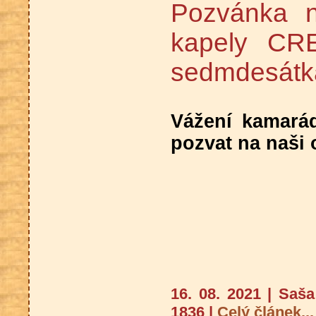
Pozvánka n
kapely C
sedmdesátk
Vážení kamarád
pozvat na naši 
16. 08. 2021 | Saš
1836 |
Celý článek...