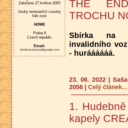
THE END
Založena 27.května 2003
český renesanční country
TROCHU N
folk rock
HOME
Praha 8
Sbírka na n
Czech republic
invalidního vo
Email:
ritchiecreamona@google.com
- huráááááá.
23. 06. 2022 | Saš
2056 |
Celý článek...
1. Hudebně d
kapely CR