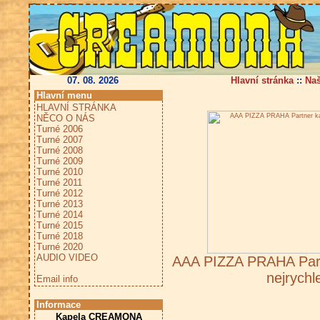
07. 08. 2026
Hlavní stránka
::
Na
Hlavní menu
HLAVNÍ STRÁNKA
NĚCO O NÁS
Turné 2006
Turné 2007
Turné 2008
Turné 2009
Turné 2010
Turné 2011
Turné 2012
Turné 2013
Turné 2014
Turné 2015
Turné 2018
Turné 2020
AUDIO VIDEO
AAA PIZZA PRAHA Part
nejrychl
Email info
Informace
Kapela CREAMONA