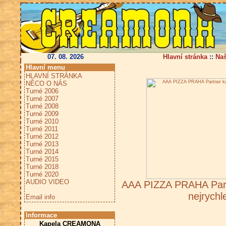
07. 08. 2026
Hlavní stránka
::
Na
Hlavní menu
HLAVNÍ STRÁNKA
NĚCO O NÁS
Turné 2006
Turné 2007
Turné 2008
Turné 2009
Turné 2010
Turné 2011
Turné 2012
Turné 2013
Turné 2014
Turné 2015
Turné 2018
Turné 2020
AUDIO VIDEO
AAA PIZZA PRAHA Part
nejrychl
Email info
Informace
Kapela CREAMONA