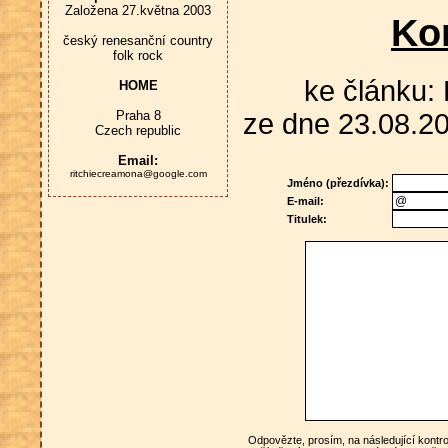
Založena 27.května 2003
Ko
český renesanční country
folk rock
ke článku: 
HOME
Praha 8
ze dne 23.08.20
Czech republic
Email:
ritchiecreamona@google.com
Jméno (přezdívka):
E-mail:
Titulek:
Odpovězte, prosím, na následující kontro