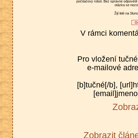
počítačový robot. Bez správné odpovědi 
otázka se nezo
Žijí lidé na Slu
V rámci komentá
Pro vložení tučné
e-mailové adre
[b]tučné[/b], [url
[email]jmen
Zobra
Zobrazit člán