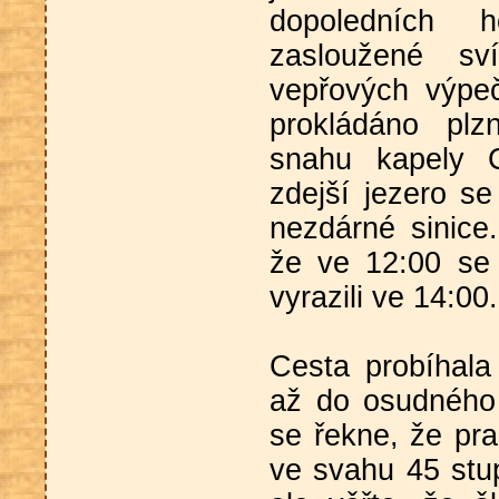
dopoledních 
zasloužené sv
vepřových výpe
prokládáno plz
snahu kapely 
zdejší jezero se
nezdárné sinice
že ve 12:00 se
vyrazili ve 14:00.
Cesta probíhala
až do osudného
se řekne, že pra
ve svahu 45 stup