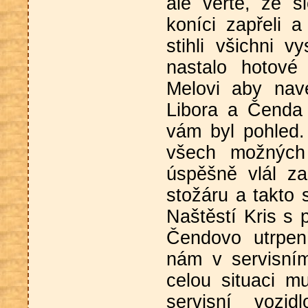
ale věřte, že š
koníci zapřeli a
stihli všichni v
nastalo hotové
Melovi aby nav
Libora a Čenda 
vám byl pohled.
všech možných
úspěšně vlál z
stožáru a takto s
Naštěstí Kris s 
Čendovo utrpen
nám v servisním
celou situaci m
servisní vozi