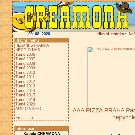
09. 08. 2026
Hlavní stránka
::
Na
Hlavní menu
HLAVNÍ STRÁNKA
NĚCO O NÁS
Turné 2006
Turné 2007
Turné 2008
Turné 2009
Turné 2010
Turné 2011
Turné 2012
Turné 2013
Turné 2014
Turné 2015
Turné 2018
Turné 2020
AUDIO VIDEO
AAA PIZZA PRAHA Part
nejrychl
Email info
Informace
Kapela CREAMONA