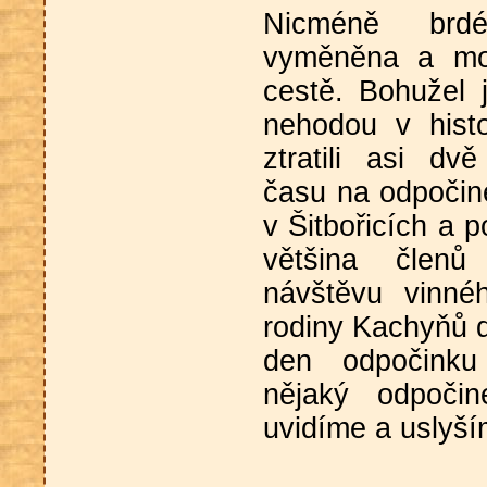
Nicméně brd
vyměněna a moh
cestě. Bohužel 
nehodou v histo
ztratili asi d
času na odpočin
v Šitbořicích a 
většina člen
návštěvu vinné
rodiny Kachyňů d
den odpočinku
nějaký odpoči
uvidíme a uslyší