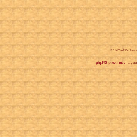
RS KOVÁŘKA Partne
phpRS powered ::
layout