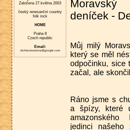
Moravský
Založena 27.května 2003
český renesanční country
deníček - D
folk rock
HOME
Praha 8
Czech republic
Můj milý Moravs
Email:
ritchiecreamona@google.com
který se měl né
odpočinku, sice 
začal, ale skonči
Ráno jsme s chut
a špízy, které 
amazonského 
jedinci našeho